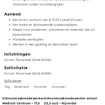
motivatie vinden wij belangrijker
Aanbod
Een bruto uurloon van € 15,52 (vanaf 20 jaar)
Een leuke en afwisselende (vakantie)baan
Ideaal voor studenten, scholieren en iedereen die wil
bijverdienen
Flexibele werktijden
Werken in een gezellig en betrokken team
Inlichtingen
Forum Personeel 0548-610180
Sollicitatie
Forum Personeel 0548-610180
Solliciteren
Tag :
Nederland
Nijverdal
Overijssel
Bericht
Schoonmaakmedewerker
Schoonmaakmedewerker school
navigatie
Medisch Centrum – 17,5
(12,5 uur) – Nijverdal