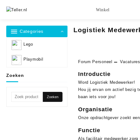
Skip
to
Winkel
content
Logistiek Medewerk
Categories
Lego
Playmobil
Forum Personeel
Vacature
Introductie
Zoeken
Word Logistiek Medewerker!
Hou jij ervan om actief bezig 
Zoeken
baan iets voor jou!
Zoeken
naar:
Organisatie
Onze opdrachtgever zoekt een 
Functie
Als facilitair medewerker zorg