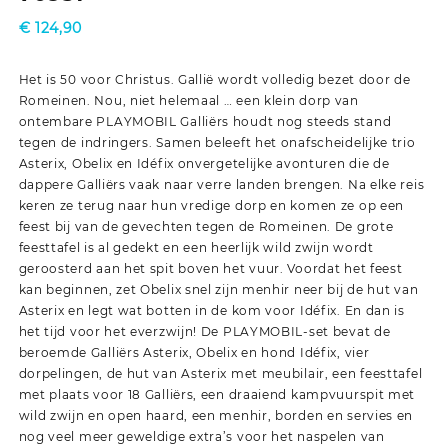
€
124,90
Het is 50 voor Christus. Gallië wordt volledig bezet door de
Romeinen. Nou, niet helemaal … een klein dorp van
ontembare PLAYMOBIL Galliërs houdt nog steeds stand
tegen de indringers. Samen beleeft het onafscheidelijke trio
Asterix, Obelix en Idéfix onvergetelijke avonturen die de
dappere Galliërs vaak naar verre landen brengen. Na elke reis
keren ze terug naar hun vredige dorp en komen ze op een
feest bij van de gevechten tegen de Romeinen. De grote
feesttafel is al gedekt en een heerlijk wild zwijn wordt
geroosterd aan het spit boven het vuur. Voordat het feest
kan beginnen, zet Obelix snel zijn menhir neer bij de hut van
Asterix en legt wat botten in de kom voor Idéfix. En dan is
het tijd voor het everzwijn! De PLAYMOBIL-set bevat de
beroemde Galliërs Asterix, Obelix en hond Idéfix, vier
dorpelingen, de hut van Asterix met meubilair, een feesttafel
met plaats voor 18 Galliërs, een draaiend kampvuurspit met
wild zwijn en open haard, een menhir, borden en servies en
nog veel meer geweldige extra’s voor het naspelen van