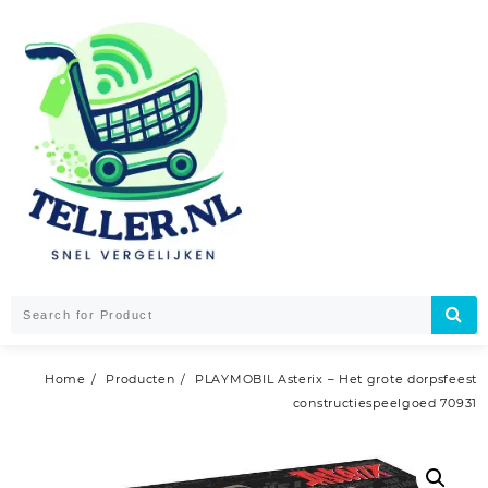
Skip
to
content
Home
Producten
PLAYMOBIL Asterix – Het grote dorpsfeest
constructiespeelgoed 70931