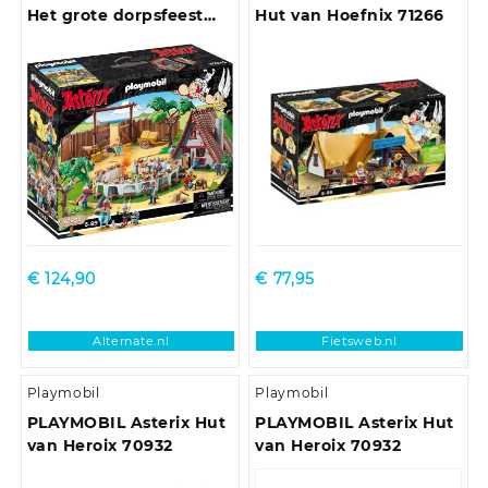
Het grote dorpsfeest
Hut van Hoefnix 71266
constructiespeelgoed
70931
€
124,90
€
77,95
Alternate.nl
Fietsweb.nl
Playmobil
Playmobil
PLAYMOBIL Asterix Hut
PLAYMOBIL Asterix Hut
van Heroix 70932
van Heroix 70932