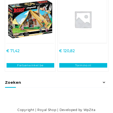
€
71,42
€
120,82
Fietsenwinkel.be
Tormino.nl
Zoeken
Copyright | Royal Shop | Developed by WpZita