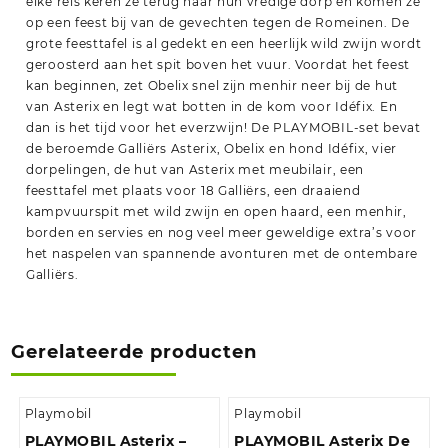
elke reis keren ze terug naar hun vredige dorp en komen ze
op een feest bij van de gevechten tegen de Romeinen. De
grote feesttafel is al gedekt en een heerlijk wild zwijn wordt
geroosterd aan het spit boven het vuur. Voordat het feest
kan beginnen, zet Obelix snel zijn menhir neer bij de hut
van Asterix en legt wat botten in de kom voor Idéfix. En
dan is het tijd voor het everzwijn! De PLAYMOBIL-set bevat
de beroemde Galliërs Asterix, Obelix en hond Idéfix, vier
dorpelingen, de hut van Asterix met meubilair, een
feesttafel met plaats voor 18 Galliërs, een draaiend
kampvuurspit met wild zwijn en open haard, een menhir,
borden en servies en nog veel meer geweldige extra’s voor
het naspelen van spannende avonturen met de ontembare
Galliërs.
Gerelateerde producten
Playmobil
Playmobil
PLAYMOBIL Asterix –
PLAYMOBIL Asterix De