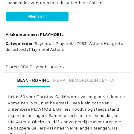
spannende avonturen met de ontembare Galliërs.
Alternate.nl
Artikelnummer:
PLAYMOBIL
Categorieën:
Playmobil
,
Playmobil 70931 Asterix Het grote
dorpsfeest
,
Playmobil Asterix
PLAYMOBIL
Playmobil Asterix
BESCHRIJVING
MERK
BEOORDELINGEN (0)
Het is 50 voor Christus. Gallië wordt volledig bezet door de
Romeinen. Nou, niet helemaal … een klein dorp van
ontembare PLAYMOBIL Galliërs houdt nog steeds stand
tegen de indringers. Samen beleeft het onafscheidelijke
trio Asterix, Obelix en Idéfix onvergetelijke avonturen die
de dappere Galliërs vaak naar verre landen brengen. Na